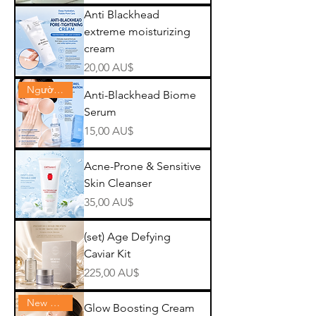
Anti Blackhead
extreme moisturizing
cream
Giá
20,00 AU$
Người bán hàng giỏi nhất
Anti-Blackhead Biome
Serum
Giá
15,00 AU$
Acne-Prone & Sensitive
Skin Cleanser
Giá
35,00 AU$
(set) Age Defying
Caviar Kit
Giá
225,00 AU$
New best seller
Glow Boosting Cream