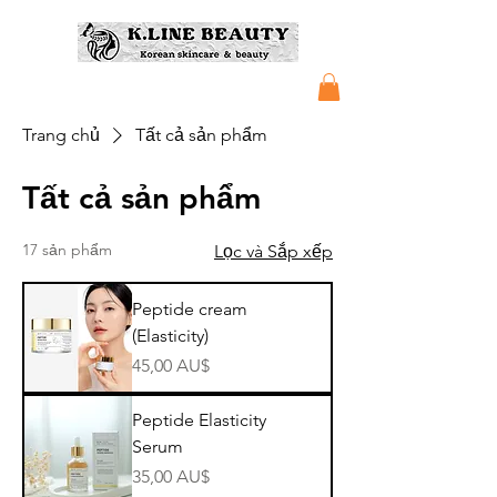
Trang chủ
Tất cả sản phẩm
Tất cả sản phẩm
17 sản phẩm
Lọc và Sắp xếp
Peptide cream
(Elasticity)
Giá
45,00 AU$
Peptide Elasticity
Serum
Giá
35,00 AU$