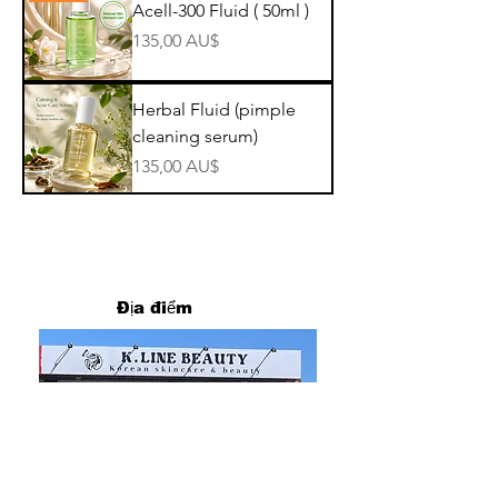
Acell-300 Fluid ( 50ml )
Giá
135,00 AU$
Herbal Fluid (pimple
cleaning serum)
Giá
135,00 AU$
Địa điểm
7/4 St James ave